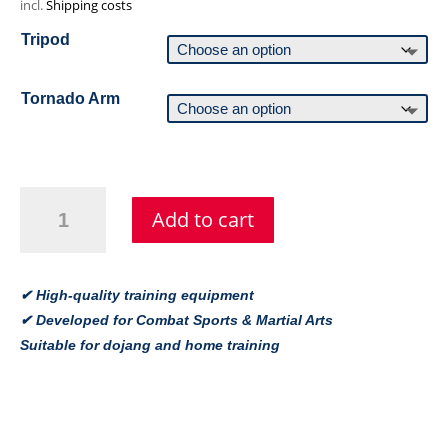
incl.
Shipping costs
Tripod
Tornado Arm
Masterboard
Add to cart
–
Kicktrainer
für
Taekwondo
✔ High-quality training equipment
&
✔ Developed for Combat Sports & Martial Arts
Kampfsport
Suitable for dojang and home training
quantity