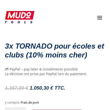
3x TORNADO pour écoles et
clubs (10% moins cher)
💳 PayPal – pay later & installments possible
La décision est prise par PayPal lors du paiement.
Le
Le
1.167,00
€
1.050,30
€
TTC.
prix
prix
y compris.
Frais de port
d'origine
actuel
3x