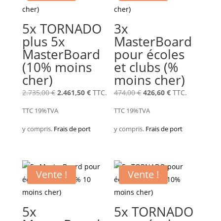
5x TORNADO
3x
plus 5x
MasterBoard
MasterBoard
pour écoles
(10% moins
et clubs (%
cher)
moins cher)
Le
Le
Le
Le
2.735,00
€
2.461,50
€
TTC.
474,00
€
426,60
€
TTC.
prix
prix
prix
prix
TTC 19%TVA
TTC 19%TVA
d'origine
actuel
d'origine
actuel
y compris.
Frais de port
y compris.
Frais de port
était
est
était
est
de
de
de
de
:
:
:
:
2.735,00 €.
2.461,50 €.
474,00 €.
426,60 €.
Vente !
Vente !
5x
5x TORNADO