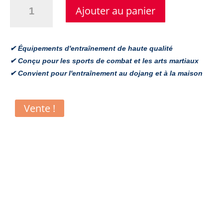
était
est
Ajouter au panier
TORNADO
für
de
de
Schulen
:
:
und
✔ Équipements d'entraînement de haute qualité
Vereine
✔ Conçu pour les sports de combat et les arts martiaux
1.167,00 €.
1.050,30 €.
(10%
✔ Convient pour l'entraînement au dojang et à la maison
günstiger)
quantité
Vente !