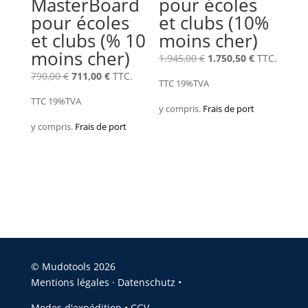
MasterBoard
pour écoles
pour écoles
et clubs (10%
et clubs (% 10
moins cher)
moins cher)
Le
Le
1.945,00
€
1.750,50
€
TTC.
Le
Le
prix
prix
790,00
€
711,00
€
TTC.
TTC 19%TVA
prix
prix
d'origine
actuel
TTC 19%TVA
y compris.
Frais de port
d'origine
actuel
était
est
y compris.
Frais de port
était
est
de
de
de
de
:
:
:
:
1.945,00 €.
1.750,50 €.
790,00 €.
711,00 €.
© Mudotools 2026
Mentions légales
·
Datenschutz •
Modes d'expédition
•
CGV