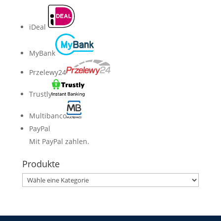
iDeal
MyBank
Przelewy24
Trustly
Multibanco
PayPal
Mit PayPal zahlen.
Produkte