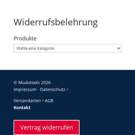
Widerrufsbelehrung
Produkte
© Mudotools 2026
Impressum
·
Datenschutz •
Versandarten
•
AGB
Kontakt
Vertrag widerrufen